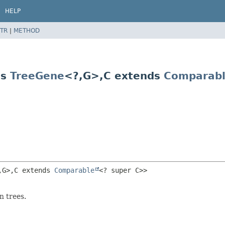
HELP
TR
|
METHOD
ds
TreeGene
<?,
G>,
C extends
Comparab
,
G>,
C extends 
Comparable
<? super C>>
n trees.