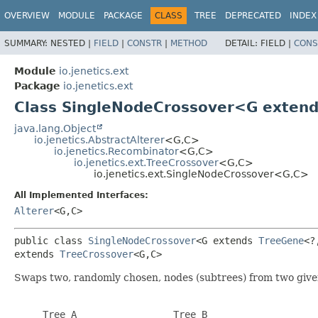
OVERVIEW
MODULE
PACKAGE
CLASS
TREE
DEPRECATED
INDEX
SUMMARY:
NESTED |
FIELD
|
CONSTR
|
METHOD
DETAIL:
FIELD |
CONS
Module
io.jenetics.ext
Package
io.jenetics.ext
Class SingleNodeCrossover<G exten
java.lang.Object
io.jenetics.AbstractAlterer
<G,
C>
io.jenetics.Recombinator
<G,
C>
io.jenetics.ext.TreeCrossover
<G,
C>
io.jenetics.ext.SingleNodeCrossover<G,
C>
All Implemented Interfaces:
Alterer
<G,
C>
public class 
SingleNodeCrossover
<G extends 
TreeGene
<?
extends 
TreeCrossover
<G,
C>
Swaps two, randomly chosen, nodes (subtrees) from two give
     Tree A                 Tree B
