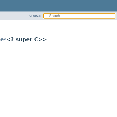
SEARCH
le
<? super C>>