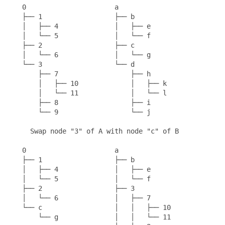
   0                      a

   ├── 1                  ├── b

   │   ├── 4              │   ├── e

   │   └── 5              │   └── f

   ├── 2                  ├── c

   │   └── 6              │   └── g

   └── 3                  └── d

       ├── 7                  ├── h

       │   ├── 10             │   ├── k

       │   └── 11             │   └── l

       ├── 8                  ├── i

       └── 9                  └── j

     Swap node "3" of A with node "c" of B

   0                      a

   ├── 1                  ├── b

   │   ├── 4              │   ├── e

   │   └── 5              │   └── f

   ├── 2                  ├── 3

   │   └── 6              │   ├── 7

   └── c                  │   │   ├── 10

       └── g              │   │   └── 11
